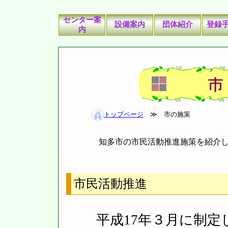
センター案
設備案内
団体紹介
登録
内
トップページ
≫
市の施策
知多市の市民活動推進施策を紹介
市民活動推進
平成
17
年３月に制定