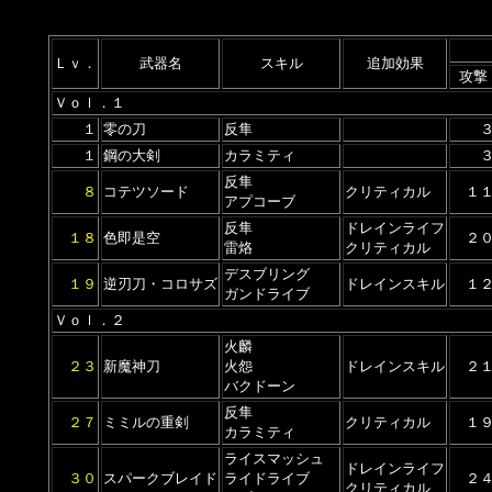
Ｌｖ．
武器名
スキル
追加効果
攻撃
Ｖｏｌ．１
１
零の刀
反隼
１
鋼の大剣
カラミティ
反隼
８
コテツソード
クリティカル
１
アプコーブ
反隼
ドレインライフ
１８
色即是空
２
雷烙
クリティカル
デスブリング
１９
逆刃刀・コロサズ
ドレインスキル
１
ガンドライブ
Ｖｏｌ．２
火麟
２３
新魔神刀
火怨
ドレインスキル
２
バクドーン
反隼
２７
ミミルの重剣
クリティカル
１
カラミティ
ライスマッシュ
ドレインライフ
３０
スパークブレイド
ライドライブ
２
クリティカル