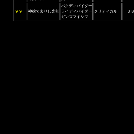
バクディバイダー
９９
神捨て去りし光剣
ライディバイダー
クリティカル
３
ガンズマキシマ