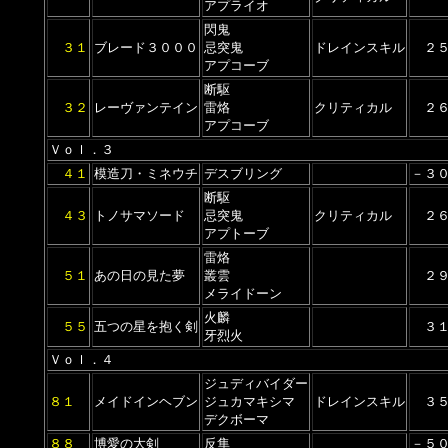
アプライオ
閃鬼
３１
ブレード３０００
忌突鬼
ドレインスキル
２
アプコーブ
断駆
３２
レーヴァンテイン
雷烙
クリティカル
２
アプコーブ
Ｖｏｌ．３
４１
模造刀・ミネウチ
デスブリング
－３
断駆
４３
トノサマソード
忌突鬼
クリティカル
２
アプトーブ
雷烙
５１
あの日の見た夢
叢雲
２
メライドーン
火麟
５５
五つの星を抱く剣
３
牙烈火
Ｖｏｌ．４
ジュディバイダー
８１
メイドインヘブン
ジュカマキシマ
ドレインスキル
３
デクボーマ
８８
博愛の大剣
反隼
－５