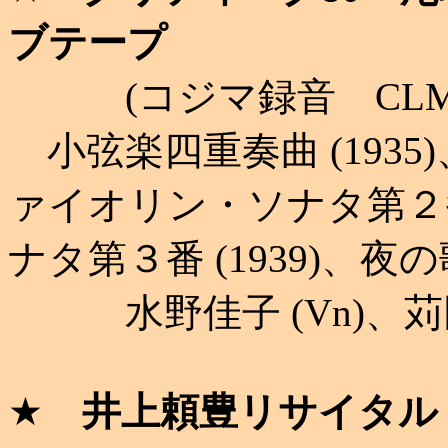
ブテープ
(コジマ録音 CLM-2
小弦楽四重奏曲 (1935)
ァイオリン・ソナタ第２番
ナタ第３番 (1939)、夜の歌
水野佳子 (Vn)、苅田雅治
★
井上頼豊リサイタル