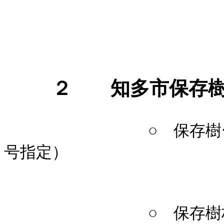
２ 知多市保存樹
○ 保存樹ー椎の木
号指定）
山桃 １本
○ 保存樹林（第