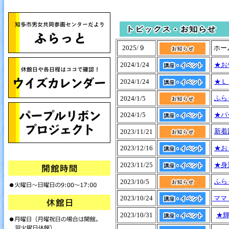
2025/９
ホー
2024/1/24
★お
2024/1/24
★Ｌ
ふら
2024/1/5
2024/1/5
★パ
新着
2023/11/21
2023/12/16
★お
2023/11/25
★身
ふら
2023/10/5
2023/10/24
ママ
2023/10/31
★