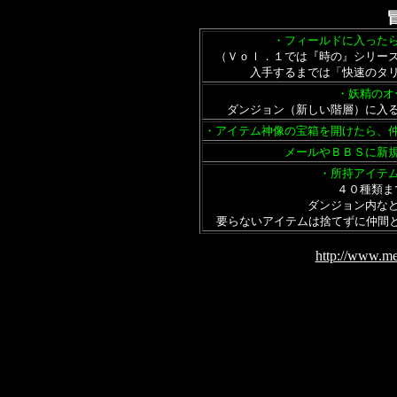
・フィールドに入った
（Ｖｏｌ．１では『時の』シリー
入手するまでは「快速のタ
・妖精のオ
ダンジョン（新しい階層）に入
・アイテム神像の宝箱を開けたら、
メールやＢＢＳに新
・所持アイテ
４０種類ま
ダンジョン内な
要らないアイテムは捨てずに仲間と
http://www.me