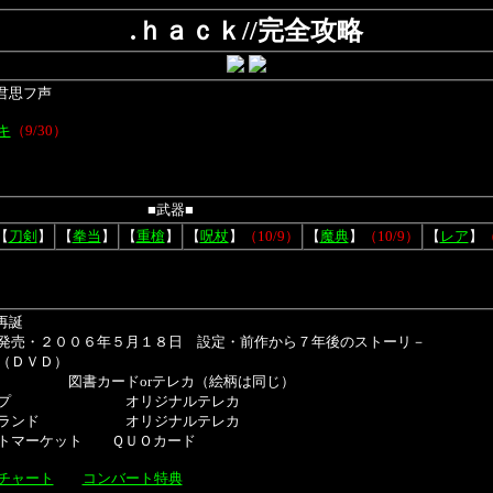
.ｈａｃｋ//完全攻略
 君思フ声
キ
（9/30）
■武器■
【
刀剣
】
【
拳当
】
【
重槍
】
【
呪杖
】
（10/9）
【
魔典
】
（10/9）
【
レア
】
（
再誕
発売・２００６年５月１８日 設定・前作から７年後のストーリ－
（ＤＶＤ）
ー 図書カードorテレカ（絵柄は同じ）
オリジナルテレカ
 オリジナルテレカ
ット ＱＵＯカード
チャート
コンバート特典