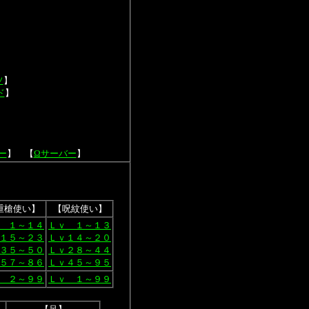
】
ソ
】
ド
】
ー
】 【
Ωサーバー
】
重槍使い】
【呪紋使い】
 １～１４
Ｌｖ １～１３
１５～２３
Ｌｖ１４～２０
３５～５０
Ｌｖ２８～４４
５７～８６
Ｌｖ４５～９５
 ２～９９
Ｌｖ １～９９