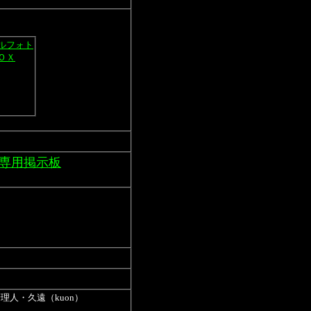
ルフォト
ＯＸ
略専用掲示板
人・久遠（kuon）