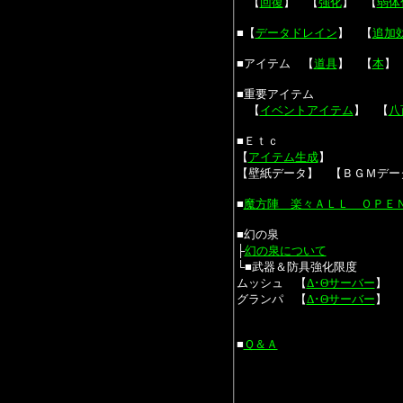
【
回復
】 【
強化
】 【
弱体
■【
データドレイン
】 【
追加
■アイテム 【
道具
】 【
本
】
■重要アイテム
【
イベントアイテム
】
【
八
■Ｅｔｃ
【
アイテム生成
】
【壁紙データ】 【ＢＧＭデー
■
魔方陣 楽々ＡＬＬ ＯＰＥ
■幻の泉
├
幻の泉について
└■武器＆防具強化限度
ムッシュ 【
Δ･Θサーバー
】 
グランパ 【
Δ･Θサーバー
】 
■
Ｑ＆Ａ