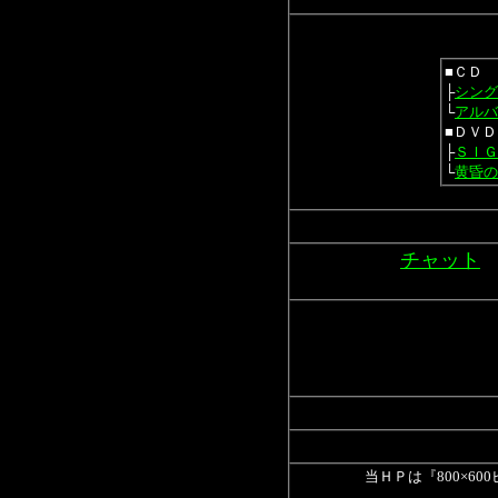
■ＣＤ
├
シング
└
アルバ
■ＤＶＤ
├
ＳＩＧ
└
黄昏の
チャット
当ＨＰは『800×