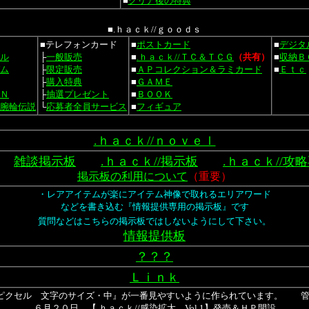
■
クリア後の特典
■.ｈａｃｋ//ｇｏｏｄｓ
■テレフォンカード
■
ポストカード
■
デジタ
ル
├
一般販売
■
.ｈａｃｋ//ＴＣ＆ＴＣＧ
（共有）
■
収納Ｂ
ム
├
限定販売
■
ＡＰコレクション＆ラミカード
■
Ｅｔｃ
├
購入特典
■
ＧＡＭＥ
Ｎ
├
抽選プレゼント
■
ＢＯＯＫ
腕輪伝説
└
応募者全員サービス
■
フィギュア
.ｈａｃｋ//ｎｏｖｅｌ
雑談掲示板
.ｈａｃｋ//掲示板
.ｈａｃｋ//攻
掲示板の利用について
（重要）
・レアアイテムが楽にアイテム神像で取れるエリアワード
などを書き込む『情報提供専用の掲示板』です
質問などはこちらの掲示板ではしないようにして下さい。
情報提供板
？？？
Ｌｉｎｋ
600ピクセル 文字のサイズ・中』が一番見やすいように作られています。 管理
６月２０日 【.ｈａｃｋ//感染拡大 Vol.1】発売＆ＨＰ開設