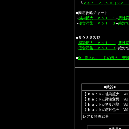
└
Ｖｅｒ．２．９０（Ｖｏｌ
■簡易攻略チャート
├
感染拡大 Ｖｏｌ．１
─
悪性
└
侵食汚染 Ｖｏｌ．３
─
絶対
■ＢＯＳＳ攻略
├
感染拡大 Ｖｏｌ．１
─
悪性
└
侵食汚染 Ｖｏｌ．３
─絶対
■
Ω 隠されし 月の裏の 聖
■武器■
【.ｈａｃｋ//感染拡大 Vol
【.ｈａｃｋ//悪性変異 Vol
【.ｈａｃｋ//侵食汚染 Vol
【.ｈａｃｋ//絶対包囲 Vol
レア＆特殊武器