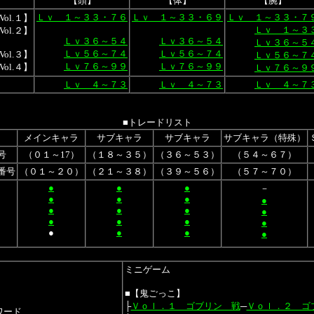
【頭】
【体】
【腕】
Ｌｖ １～３３・７６
Ｌｖ １～３３・６９
Ｌｖ １～３３・７
ol.１】
Ｌｖ １～３
ol.２】
Ｌｖ３６～５４
Ｌｖ３６～５４
Ｌｖ３６～５
Ｌｖ５６～７４
Ｌｖ５６～７４
ol.３】
Ｌｖ５６～７
Ｌｖ７６～９９
Ｌｖ７６～９９
ol.４】
Ｌｖ７６～９
Ｌｖ ４～７３
Ｌｖ ４～７３
Ｌｖ ４～７
■トレードリスト
メインキャラ
サブキャラ
サブキャラ
サブキャラ（特殊）
号
（０１～17）
（１８～３５）
（３６～５３）
（５４～６７）
番号
（０１～２０）
（２１～３８）
（３９～５６）
（５７～７０）
●
●
●
－
●
●
●
●
】
●
●
●
●
】
●
●
●
●
】
●
●
●
●
】
ミニゲーム
■【鬼ごっこ】
├
Ｖｏｌ．１ ゴブリン 戦
─
Ｖｏｌ．２ ゴ
ワード