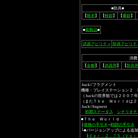
■防具■
【
呪衣
】
【
軽鎧
】
【
重鎧
】
■
装飾品
■
武器アビリティ
防具アビリテ
消費
【
全般
】
【
武器用
】
【
防具
.hack//フラグメント
機種・プレイステーション２ 
（.hackの世界観では２００
（またＴｈｅ Ｗｏｒｌｄは２
.hack//fragment
初期ステータス
シナリオチ
■Ｔｈｅ Ｗｏｒｌｄ
├
冒険の手引き
─
戦闘の手引き
└■バージョンアップによる追
├
Ｖｅｒ．２．７５（Ｖｏｌ