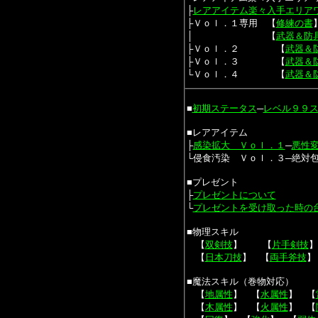
├
レアアイテム楽々入手エリア
├Ｖｏｌ．１専用 【
修練の書
│ 【
武器＆防
├Ｖｏｌ．２ 【
武器＆
├Ｖｏｌ．３ 【
武器＆
└Ｖｏｌ．４ 【
武器＆
■
初期ステータス
─
レベル９９
■レアアイテム
├
感染拡大 Ｖｏｌ．１
─
悪性
└侵食汚染 Ｖｏｌ．３
─
絶対
■プレゼント
├
プレゼントについて
└
プレゼントを受け取った時の
■物理スキル
【
双剣技
】 【
片手剣技
】
【
日本刀技
】 【
両手斧技
】
■魔法スキル（巻物対応）
【
地属性
】 【
水属性
】 【
【
木属性
】 【
火属性
】 【