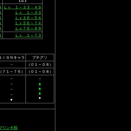
【足】
９
Ｌｖ １～３３・４９
３
Ｌｖ １～３３
４
Ｌｖ３６～５４
４
Ｌｖ５６～７４
９
Ｌｖ７６～９９
３
Ｌｖ １～７３
ＳＩＧＮキャラ
プチグソ
－
（０１～０８）
（７１～７６）
（０１～０８）
－
－
●
－
●
－
●
－
●
●
ブリンＲ戦