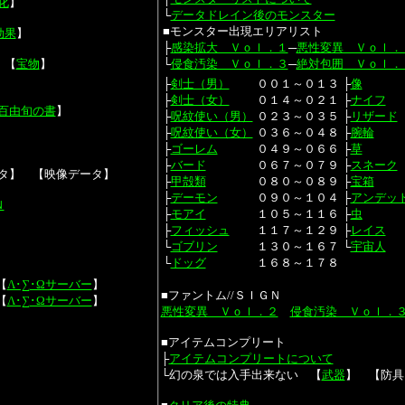
化
】
└
データドレイン後のモンスター
■モンスター出現エリアリスト
効果
】
├
感染拡大 Ｖｏｌ．１
─
悪性変異 Ｖｏｌ．
 【
宝物
】
└
侵食汚染 Ｖｏｌ．３
─
絶対包囲 Ｖｏｌ．
├
剣士（男）
００１～０１３
├
像
├
剣士（女）
０１４～０２１
├
ナイフ
百由旬の書
】
├
呪紋使い（男）
０２３～０３５
├
リザード
├
呪紋使い（女）
０３６～０４８
├
腕輪
├
ゴーレム
０４９～０６６
├
草
├
バード
０６７～０７９
├
スネーク
タ】 【映像データ】
├
甲殻類
０８０～０８９
├
宝箱
├
デーモン
０９０～１０４
├
アンデッ
Ｎ
├
モアイ
１０５～１１６
├
虫
├
フィッシュ
１１７～１２９
├
レイス
└
ゴブリン
１３０～１６７
└
宇宙人
└
ドッグ
１６８～１７８
【
Λ･∑･Ωサーバー
】
■ファントム//ＳＩＧＮ
【
Λ･∑･Ωサーバー
】
悪性変異 Ｖｏｌ．２
侵食汚染 Ｖｏｌ．
■アイテムコンプリート
├
アイテムコンプリートについて
└幻の泉では入手出来ない 【
武器
】 【防具