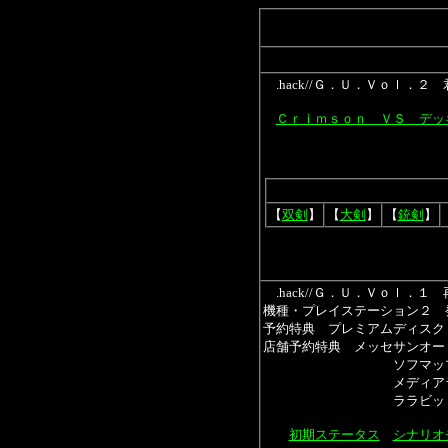
.hack//Ｇ．Ｕ．Ｖｏｌ．２
Ｃｒｉｍｓｏｎ ＶＳ デッ
【
双剣
】
【
大剣
】
【
銃剣
】
.hack//Ｇ．Ｕ．Ｖｏｌ．１ 
機種・プレイステーション２ 
予約特典 プレミアムディスク
店舗予約特典 メッセサンオ
ソフマップ 
メディアランド
ララビットマーケ
初期ステータス
シナリオ