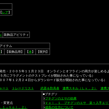
【
レア
】
ィ
装飾品アビリティ
アイテム
用
】
【
装飾品用
】
【
本
】
【呪判】
発売・２００５年１１月２３日 オンラインとオフラインの両方が楽しめる
７年５月にフラグメントのテストプレイが開始された事になっている）
００７年１２月２４日からダウンロード販売が開始された事になっている）
ャート
トレードリスト
武器＆防具表
連携スキル（Ｌｖ．２）
連携
■プチグソ
├
プチグソのエサの効果
加・変更点
├
Ｖｏｌ．１ プチグソのエサ 楽々入手エリ
．１→Ｖｏｌ．２）
├
成長の仕方について