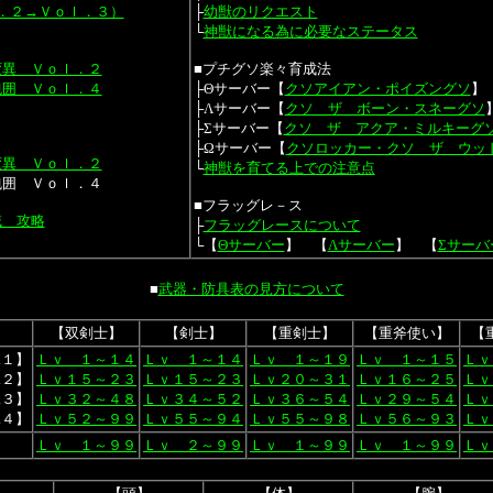
．２→Ｖｏｌ．３）
├
幼獣のリクエスト
└
神獣になる為に必要なステータス
変異 Ｖｏｌ．２
■プチグソ楽々育成法
包囲 Ｖｏｌ．４
├Θサーバー【
クソアイアン・ポイズングソ
】
├Λサーバー【
クソ ザ ボーン・スネーグソ
├Σサーバー【
クソ ザ アクア・ミルキーグ
├Ωサーバー【
クソロッカー・クソ ザ ウッ
変異 Ｖｏｌ．２
└
神獣を育てる上での注意点
包囲 Ｖｏｌ．４
■フラッグレ－ス
域 攻略
├
フラッグレースについて
└【
Θサーバー
】 【
Λサーバー
】 【
Σサーバ
■
武器・防具表の見方について
【双剣士】
【剣士】
【重剣士】
【重斧使い】
【
.１】
Ｌｖ １～１４
Ｌｖ １～１４
Ｌｖ １～１９
Ｌｖ １～１５
Ｌｖ
.２】
Ｌｖ１５～２３
Ｌｖ１５～２３
Ｌｖ２０～３１
Ｌｖ１６～２５
Ｌｖ
.３】
Ｌｖ３２～４８
Ｌｖ３４～５２
Ｌｖ３６～５４
Ｌｖ２９～５４
Ｌｖ
.４】
Ｌｖ５２～９９
Ｌｖ５５～９４
Ｌｖ５５～９８
Ｌｖ５６～９３
Ｌｖ
Ｌｖ １～９９
Ｌｖ ２～９９
Ｌｖ １～９９
Ｌｖ １～９９
Ｌｖ