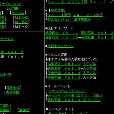
└
Ｖｏｌ．３ ゴブリンＴ戦
─Ｖｏｌ．４ ゴ
ワードについて
】 【
入門書
】
■【
時の英雄
】
具
】 【
ＭＥＭＯ
】
├
Ｖｏｌ．１専用
─
Ｖｏｌ．２～４対応
防具
】 【
ＭＥＭＯ
】
└
時のダンジョン 最速攻略法
防具
】 【
ＭＥＭＯ
】
防具
】 【ＭＥＭＯ】
■隠しエリアワード
感染拡大 Ｖｏｌ．１
─
悪性変異 Ｖｏｌ．２
侵食汚染 Ｖｏｌ．３
─
絶対包囲 Ｖｏｌ．４
ステータス
■
拒否エリアワード
変異 Ｖｏｌ．２
■オススメ装備
包囲 Ｖｏｌ．４
├オススメ装備の入手方法について
├
感染拡大 Ｖｏｌ．１
─
入手方法
├
悪性変異 Ｖｏｌ．２
─
入手方法
├
侵食汚染 Ｖｏｌ．３
─
入手方法
台詞一覧
└
絶対包囲 Ｖｏｌ．４
─入手方法
■メールイベント
 【
両手剣技
】
・
メールイベントについて
 【
両手槍技
】
├
メールイベント表（全Ｖｏｌ．対応）
└
悪性変異 Ｖｏｌ．２ レアメール
雷属性
】
■モンスターリスト
闇属性
】 【
無属性
】
├
モンスターリストについて