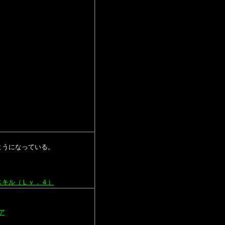
ようになっている。
スキル（Ｌｖ．４）
ア