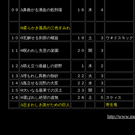
０９
Δ鼻曲がる沸血の処刑場
１６
木
４
Θ柔らかき孤高の三色すみれ
１０
Θ瓦解せる刹那の螺旋
１９
土
３
ウ＃ドス％ック
１１
Θ呪われし失意の楽園
２０
闇
３
１２
Δ萌え立つ過越しの碧野
１
木
２
１３
Δ埋もれし異教の熱砂
２２
火
３
１４
Δ孤立せる沈黙の大窯
２２
水
３
１５
Θ大いなる最果ての沃土
２３
闇
３
１６
Θ選ばれし絶望の虚無
２８
土
５
スケィス
Δ忌まわしき誰がための巨人
寄生竜
http://www.me