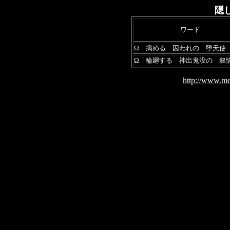
隠
ワード
Ω 病める 囚われの 堕天使
Ω 輪廻する 神出鬼没の 叙
http://www.me