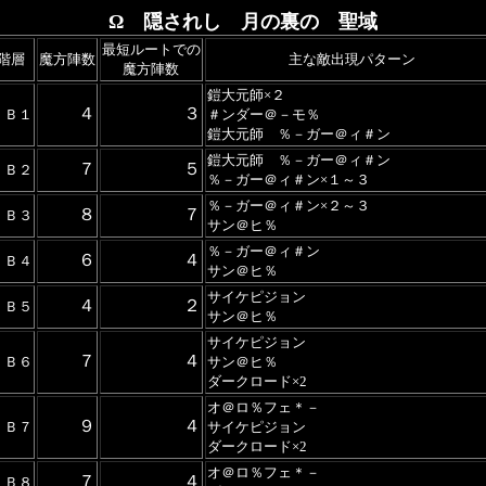
Ω 隠されし 月の裏の 聖域
最短ルートでの
階層
魔方陣数
主な敵出現パターン
魔方陣数
鎧大元師×２
４
３
Ｂ１
＃ンダー＠－モ％
鎧大元師 ％－ガー＠ィ＃ン
鎧大元師 ％－ガー＠ィ＃ン
７
５
Ｂ２
％－ガー＠ィ＃ン×１～３
％－ガー＠ィ＃ン×２～３
８
７
Ｂ３
サン＠ヒ％
％－ガー＠ィ＃ン
６
４
Ｂ４
サン＠ヒ％
サイケピジョン
４
２
Ｂ５
サン＠ヒ％
サイケピジョン
７
４
Ｂ６
サン＠ヒ％
ダークロード×2
オ＠ロ％フェ＊－
９
４
Ｂ７
サイケピジョン
ダークロード×2
オ＠ロ％フェ＊－
７
４
Ｂ８