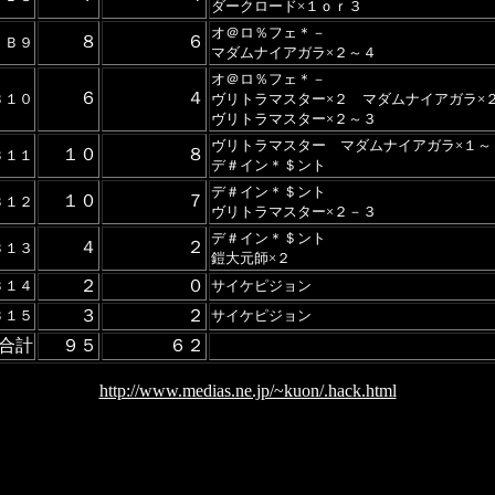
ダークロード×１ｏｒ３
オ＠ロ％フェ＊－
８
６
Ｂ９
マダムナイアガラ×２～４
オ＠ロ％フェ＊－
６
４
Ｂ１０
ヴリトラマスター×２ マダムナイアガラ×
ヴリトラマスター×２～３
ヴリトラマスター マダムナイアガラ×１～
１０
８
Ｂ１１
デ＃イン＊＄ント
デ＃イン＊＄ント
１０
７
Ｂ１２
ヴリトラマスター×２－３
デ＃イン＊＄ント
４
２
Ｂ１３
鎧大元師×２
２
０
Ｂ１４
サイケピジョン
３
２
Ｂ１５
サイケピジョン
合計
９５
６２
http://www.medias.ne.jp/~kuon/.hack.html