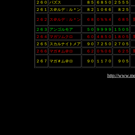
２６０
パズス
８５
６８５０
２５５５
２６１
ス＠ルデ：ル＊ン
８２
１０６６
８２５
２６２
ス＠ルデ：ル＊ン
６８
０％％４
６８５
２６３
アンゴルモア
５０
９９９９
１５０５
２６４
マガツムクロ
６０
４８５０
１８０５
２６５
スカルナイトメア
９０
７２５０
２７０５
２６６
マガ＃ム＠ロ
６２
０％０６
６２５
２６７
マガ＃ム＠ロ
９０
１１７０
９０５
http://www.me