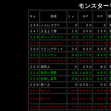
モンスター
Ｎｏ．
名前
Ｌｖ．
ＨＰ
ＳＰ
属
２４６
シャレコウベ
０
５０
５
２４７
さまよう骨
１５
２００
１５５
２４８
ボーンアーミー
３２
３７０
３２５
２４９
スカルヒーロー
５３
５８０
５３５
２５０
リビングデッド
２２
９３０
３３５
２５１
フランケン
４３
１７７０
６５０
２５２
アンデットダイク
６１
２４９０
９２０
２５３
首狩人
５
２５０
８０
２５４
首切り男爵
４６
１８９０
６９５
２５５
首無し皇帝
３６
１４９０
５４５
２５６
首＊人
５
００６＞
５５
２５７
首＊人
６２
０％０６
６２５
２５８
首＊人
６６
０％＞％
６６５
２５９
スカルデビルゴン
７０
５６５０
２１０５