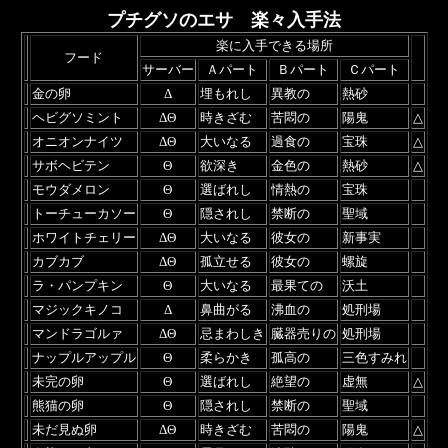
プチグソのエサ 楽々入手法
楽に入手できる場所
フード
サーバー
Ａパート
Ｂパート
Ｃパート
金の卵
Δ
埋もれし
異教の
熱砂
ヘビグソミント
ΔΘ
時きざむ
苦悶の
陽鬼
△
オニオンナイツ
ΔΘ
大いなる
過食の
宝珠
△
サボヘビテン
Θ
欲深き
金色の
熱砂
△
モウダメロン
Θ
選ばれし
情熱の
宝珠
トーチューカソー
Θ
隠されし
禁断の
聖域
ホワイトチェリー
ΔΘ
大いなる
彼女の
新事実
カブカブ
ΔΘ
孤立せる
彼女の
螺旋
ラ・パンプキン
Θ
大いなる
最果ての
沃土
マジックキノコ
Δ
鼻曲がる
沸血の
処刑場
マンドラゴルァ
ΔΘ
忌まわしき
臓器売りの
処刑場
ナップルアップル
Θ
柔らかき
孤高の
三色すみれ
未完の卵
Θ
選ばれし
絶望の
虚無
△
熊猫の卵
Θ
隠されし
禁断の
聖域
未だ見ぬ卵
ΔΘ
時きざむ
苦悶の
陽鬼
△