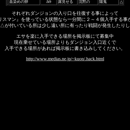
血染めの卵
ΔΘ
露見せる
沈黙の
陽鬼
△
それぞれダンジョンの入り口を往復する事によって
リスマン』を使っている状態なら一分間に２～４個入手する事
△が付いている所は少し遠い所に有ったり戦闘が発生したりし
エサを楽に入手できる場所を掲示板にて募集中
現在乗せている場所よりもダンジョン入口近くで
入手できる場所があれば掲示板に書き込みしてください。
http://www.medias.ne.jp/~kuon/.hack.html