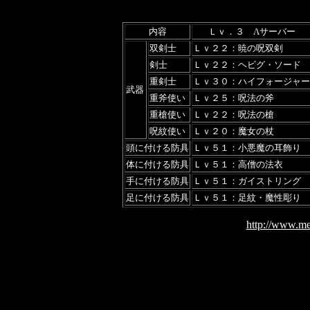
内容
Ｌｖ．３ Λサーバー
双剣士
Ｌｖ２２：暁の呪双剣
剣士
Ｌｖ２２：ヘビグ・ソード
重剣士
Ｌｖ３０：ハイフォージャー
武器
重斧使い
Ｌｖ２５：呪法の斧
重槍使い
Ｌｖ２２：呪法の槍
呪紋使い
Ｌｖ２０：魔女の杖
頭に付ける防具
Ｌｖ５１：小悪魔の耳飾り
体に付ける防具
Ｌｖ５１：高僧の法衣
手に付ける防具
Ｌｖ５１：ガイストリング
足に付ける防具
Ｌｖ５１：足紋・魔性彫り
http://www.me