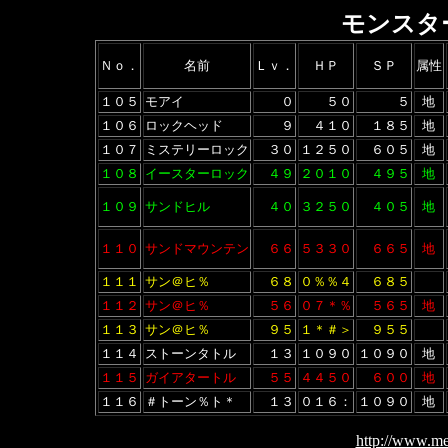
モンスタ
Ｎｏ．
名前
Ｌｖ．
ＨＰ
ＳＰ
属性
１０５
モアイ
０
５０
５
地
１０６
ロックヘッド
９
４１０
１８５
地
１０７
ミステリーロック
３０
１２５０
６０５
地
１０８
イースターロック
４９
２０１０
４９５
地
１０９
サンドヒル
４０
３２５０
４０５
地
１１０
サンドマウンテン
６６
５３３０
６６５
地
１１１
サン＠ヒ％
６８
０％％４
６８５
１１２
サン＠ヒ％
５６
０７＊％
５６５
地
１１３
サン＠ヒ％
９５
１＊＃＞
９５５
１１４
ストーンタトル
１３
１０９０
１０９０
地
１１５
ガイアタートル
５５
４４５０
６００
地
１１６
＃トーン％ト＊
１３
０１６：
１０９０
地
http://www.me