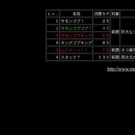
Ｌｖ．
名前
消費ＳＰ
対象
１
サモンゴブ！
２５
２
サモンゴブゴブ！
４５
範囲
巨大な
３
サモンゴブキング
６５
４
キングゴブキング
８５
３
ふにゃ～っ！！
７０
範囲
ネコ爆
４
スタック？
１３０
範囲
異次元
http://www.me