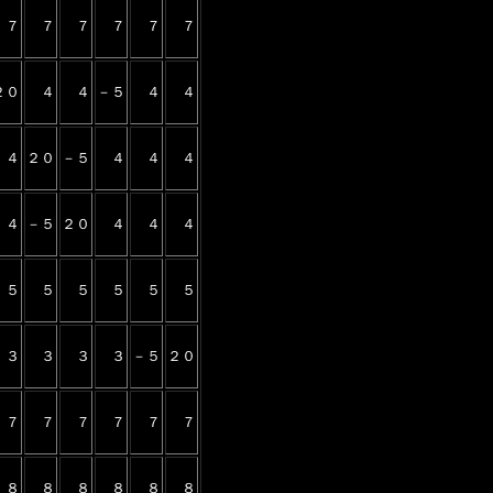
７
７
７
７
７
７
２０
４
４
－５
４
４
４
２０
－５
４
４
４
４
－５
２０
４
４
４
５
５
５
５
５
５
３
３
３
３
－５
２０
７
７
７
７
７
７
８
８
８
８
８
８