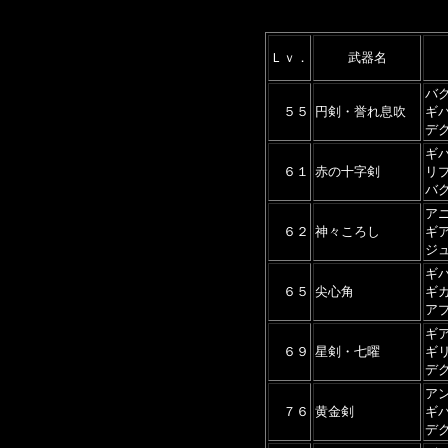
Ｌｖ．
武器名
バ
５５
円剣・誉れ息吹
ギ
デ
ギ
６１
赤の十字剣
リ
バ
ア
６２
神々ころし
ギ
ジ
ギ
６５
尖心角
ギ
ア
ギ
６９
星剣・七曜
ギ
デ
ア
７６
黄金剣
ギ
デ