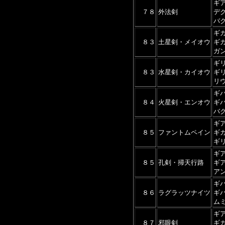
ギ
７８
外法剣
デ
バ
ギ
８３
土星剣・メイオウ
ギ
ガ
ギ
８３
水星剣・カイオウ
ギ
リ
ギ
８４
火星剣・エンオウ
ギ
バ
ギ
８５
ファントムペイン
ギ
ギ
ギ
８５
孔剣・掃天行路
ギ
ア
ギ
８６
ラグラッツナイツ
ギ
ム
ギ
８７
邪眼剣
ギ