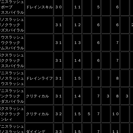
アニスラッシュ
クボーブ
ドレインスキル
３０
１１
５
６
クススパイラル
ガノスラッシュ
ガノクラック
３１
１２
６
６
ンズスパイラル
リウスラッシュ
リウクラック
３１
１３
６
７
ウムスパイラル
バクスラッシュ
バククラック
３１
１４
６
７
クススパイラル
アニスラッシュ
ガノスラッシュ
ドレインライフ
３１
１５
７
８
リウスラッシュ
アニスラッシュ
アンクラック
クリティカル
３１
１４
７
３
８
３
ンダスパイラル
バクスラッシュ
バククラック
クリティカル
３２
１５
５
７
１０
ミンレィ
アニスラッシュ
ガノスラッシュ
ダイイング
３３
１５
７
１１