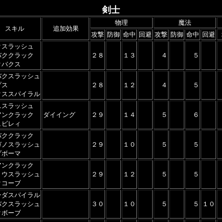
剣士
物理
魔法
スキル
追加効果
攻撃
防御
命中
回避
攻撃
防御
命中
回避
クスラッシュ
バククラック
２８
１３
４
５
クバクス
バクスラッシュ
プス
２８
１２
４
５
クススパイラル
ニスラッシュ
アンクラック
ダイイング
２９
１４
５
６
ュビレィ
バククラック
ガノスラッシュ
２９
１０
５
５
プボーマ
アンクラック
リウスラッシュ
２９
１２
５
５
クコーブ
ンダスパイラル
バクスラッシュ
３０
１０
５
５
１０
クボーブ