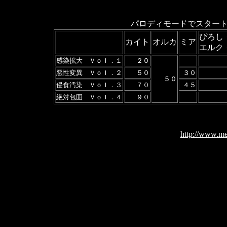
パロディモードでスター
ぴろし
カイト
オルカ
ミア
エルク
感染拡大 Ｖｏｌ．１
２０
悪性変異 Ｖｏｌ．２
５０
３０
５０
侵食汚染 Ｖｏｌ．３
７０
４５
絶対包囲 Ｖｏｌ．４
９０
http://www.me