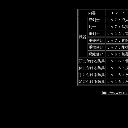
内容
Ｌｖ．１
双剣士
Ｌｖ７：浪
剣士
Ｌｖ７：瓜
重剣士
Ｌｖ１２：
武器
重斧使い
Ｌｖ７：青
重槍使い
Ｌｖ７：剛
呪紋使い
Ｌｖ６：芭
頭に付ける防具
Ｌｖ１６：
体に付ける防具
Ｌｖ１６：
手に付ける防具
Ｌｖ１６：
足に付ける防具
Ｌｖ１６：
http://www.me