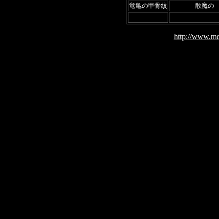
竜亀の甲骨紋
散魔の
http://www.me