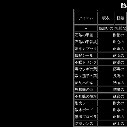
防
アイテム
呪衣
軽鎧
仮縫いの
粗雑な
─
石亀の甲羅
耐衝の
石亀の甲骨紋
耐心の
消毒カプセル
耐毒の
破呪シール
耐呪の
不眠ドリンク
耐眠の
毒ウツギの葉
応毒の
常世茄子の葉
反呪の
夢見木の葉
誘睡の
思想蝶の卵
増魔の
不死蝶の燐粉
延命の
耐火シート
耐火の
散水ボード
耐水の
無風プロペラ
耐風の
防塵レンズ
耐土の