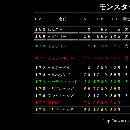
モンスタ
Ｎｏ．
名前
Ｌｖ．
ＨＰ
ＳＰ
属性
１６８
わんころ
０
５０
５
火
１６９
イヌゾリー
１５
６５０
３０５
火
１７０
イヌゾリスト
３２
１３３０
３２５
火
１７１
イヌゾリキング
５５
２２５０
５５５
火
１７２
ヘルドーベル
６
２９０
１２５
火
１７３
ヘルハウンド
２９
１２１０
５８５
火
１７４
ハーデスハウンド
４２
１７３０
４２５
火
１７５
トリプルヘッズ
８８
７０９０
８８５
１７６
フレイムヘッズ
１２
１０１０
３６５
火
１７７
黒死獣
７０
９９９９
７０５
１７８
＃リプ＊ヘッ＠
８２
１０６６
８２５
http://www.me