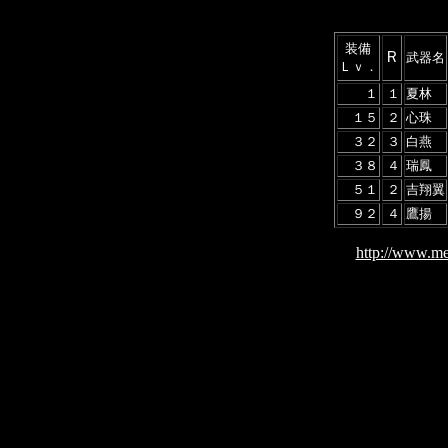
装備
Ｒ
武器名
Ｌｖ．
１
１
夏林
１５
２
心珠
３２
３
白燕
３８
４
瑞鳳
５１
２
吉翔翼
９２
４
鷹揚
http://www.me