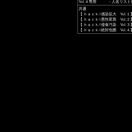
Vol.４専用 ・人名リスト
共通
【.ｈａｃｋ//感染拡大 Vol.１
【.ｈａｃｋ//悪性変異 Vol.２
【.ｈａｃｋ//侵食汚染 Vol.３
【.ｈａｃｋ//絶対包囲 Vol.４