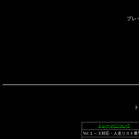
プレ
ト
トレードについて
Vol.１～３対応・人名リスト番