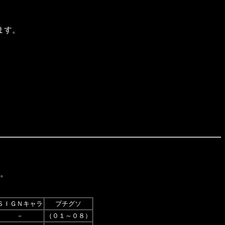
ます。
。
ＳＩＧＮキャラ
プチグソ
－
（０１～０８）