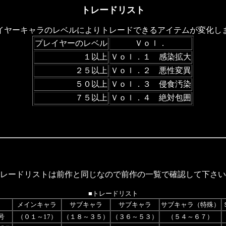
トレードリスト
イヤーキャラのレベルによりトレードできるアイテムが変化し
プレイヤーのレベル
Ｖｏｌ．
１以上
Ｖｏｌ．１ 感染拡大
２５以上
Ｖｏｌ．２ 悪性変異
５０以上
Ｖｏｌ．３ 侵食汚染
７５以上
Ｖｏｌ．４ 絶対包囲
レードリストは前作と同じなので前作の一覧で確認して下さい
■トレードリスト
メインキャラ
サブキャラ
サブキャラ
サブキャラ（特殊）
号
（０１～17）
（１８～３５）
（３６～５３）
（５４～６７）