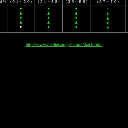
番号
（０１～２０）
（２１～３８）
（３９～５６）
（５７～７０）
●
●
●
－
●
●
●
●
】
●
●
●
●
】
●
●
●
●
】
●
●
●
●
】
http://www.medias.ne.jp/~kuon/.hack.html