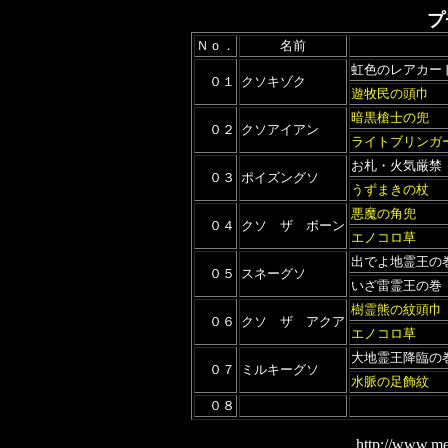
プ
Ｎｏ．
名前
虹色のレアカー
０１
クソキゾク
遊牧民の頭巾
暗黒槍士の兜
０２
クソアイアン
ライトブリンガ
お札・火気厳禁
０３
ポイズングソ
うずまきの杖
悪魔の角兜
０４
クソ ザ ボーン
エノコロ草
出でよ地霊王の
０５
スネーグソ
いざ雷霊王の巻
樹霊熊の紋頭巾
０６
クソ ザ アクア
エノコロ草
大地霊王降臨の
０７
ミルキーグソ
水脈の足飾紋
０８
http://www.me