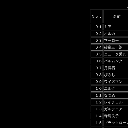
Ｎｏ．
名前
０１
ミア
０２
オルカ
０３
マーロー
０４
砂嵐三十朗
０５
ニューク兎丸
０６
バルムンク
０７
月長石
０８
ぴろし
０９
ワイズマン
１０
エルク
１１
なつめ
１２
レイチェル
１３
ガルデニア
１４
寺島良子
１５
ブラックロー