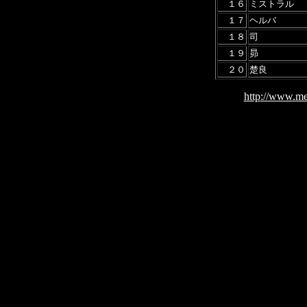
１６
ミストラル
１７
ヘルバ
１８
司
１９
昴
２０
楚良
http://www.me