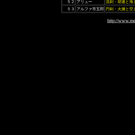
５２
アリュー
流剣・胡連と海
５３
アルファ市五郎
円剣・火煉と空
http://www.me