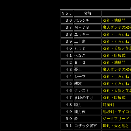
Ｎｏ．
名前
３６
ポルシチ
双剣・地獄門
３７
Ｍ－７８
魔人ダンテの双
３８
ユッキー
双剣・しろがね
３９
二十肩
双剣・くろがね
４０
ヒラミ
双剣・夭折と芙
４１
へなこ
双剣・暗殺式
４２
ＢＩＧ
双剣・地獄門
４３
憂士
魔人ダンテの双
４４
シーマ
双剣・しろがね
４５
耕次
双剣・くろがね
４６
クレスト
双剣・夭折と芙
４７
まゆのすけ
双剣・暗殺式
４８
睦月
封魔剣
４９
朧月夜
地球剣・アイコ
５０
鈴
ジークフリード
５１
コザック警官
錬剣・天と地と