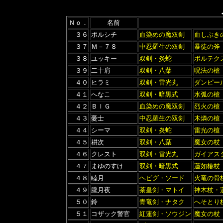
Ｎｏ．
名前
３６
ポルシチ
血染めの魔双剣
血しぶき
３７
Ｍ－７８
中忍羅生の双剣
暴徒の斧
３８
ユッキー
双剣・炎蛇
ボルテク
３９
二十肩
双剣・八葉
呪法の槍
４０
ヒラミ
双剣・雷光丸
ダンピー
４１
へなこ
双剣・暗黒式
水弧の槍
４２
ＢＩＧ
血染めの魔双剣
烈火の槍
４３
憂士
中忍羅生の双剣
木燐の槍
４４
シーマ
双剣・炎蛇
雷光の槍
４５
耕次
双剣・八葉
魔女の杖
４６
クレスト
双剣・雷光丸
ガイアス
４７
まゆのすけ
双剣・暗黒式
蓮如椿杖
４８
睦月
ヘビグ・ソード
火竜の骨
４９
朧月夜
茶皇剣・マトイ
神木杖・
５０
鈴
青竜剣・ナタク
へそとり
５１
コザック警官
紅蓮剣・ソウジン
魔女の杖