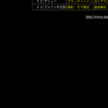
５２
アリュー
ブラッディペイン
ガイアス
５３
アルファ市五郎
覇剣・天下鳳武
蓮如椿杖
http://www.me