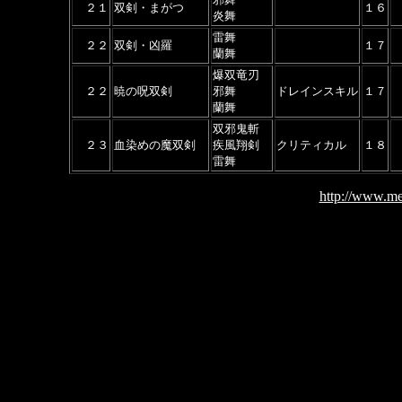
２１
双剣・まがつ
１６
炎舞
雷舞
２２
双剣・凶羅
１７
蘭舞
爆双竜刃
２２
暁の呪双剣
邪舞
ドレインスキル
１７
蘭舞
双邪鬼斬
２３
血染めの魔双剣
疾風翔剣
クリティカル
１８
雷舞
http://www.me