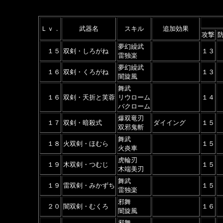
Ｌｖ．
武器名
スキル
追加効果
攻撃
夢幻繰武
１５
双剣・しろがね
１３
雷独楽
夢幻繰武
１６
双剣・くろがね
１３
闇旋風
舞武
１６
双剣・夭折と芙蓉
リウローム
１４
バクローム
爆双竜刃
１７
双剣・暗殺式
ダイイング
１５
双邪鬼斬
舞武
１８
火双剣・ほむら
１５
火炎車
虎輪刃
１９
木双剣・つむじ
１５
木端美刃
舞武
１９
雷双剣・みかずち
１５
雷独楽
邪舞
２０
闇双剣・むくろ
１６
闇旋風
邪舞