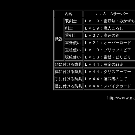
内容
Ｌｖ．３ Λサーバー
双剣士
Ｌｖ１９：雷双剣・みかずち
剣士
Ｌｖ１９：魔人ころし
重剣士
Ｌｖ２７：高速の剣
武器
重斧使い
Ｌｖ２１：オーバーロード
重槍使い
Ｌｖ１９：ブリッツスピア
呪紋使い
Ｌｖ１８：雷杖・ビリビリ
頭に付ける防具
Ｌｖ４４：黄金の戦兜
体に付ける防具
Ｌｖ４４：クリスアーマー
手に付ける防具
Ｌｖ４４：落武者のこて
足に付ける防具
Ｌｖ４４：スパイクガード
http://www.me