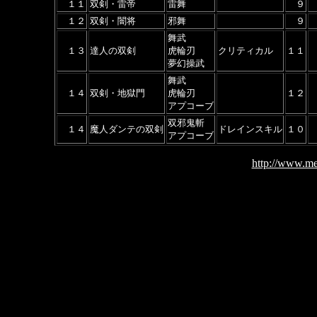
１１
双剣・雷帝
雷舞
９
１２
双剣・闇将
邪舞
９
舞武
１３
達人の双剣
虎輪刃
クリティカル
１１
夢幻操武
舞武
１４
双剣・地獄門
虎輪刃
１２
アプコーブ
双邪鬼斬
１４
魔人ダンテの双剣
ドレインスキル
１０
アプコーブ
http://www.me