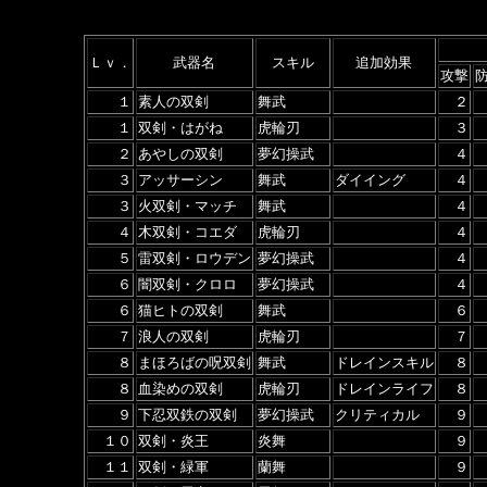
Ｌｖ．
武器名
スキル
追加効果
攻撃
１
素人の双剣
舞武
２
１
双剣・はがね
虎輪刃
３
２
あやしの双剣
夢幻操武
４
３
アッサーシン
舞武
ダイイング
４
３
火双剣・マッチ
舞武
４
４
木双剣・コエダ
虎輪刃
４
５
雷双剣・ロウデン
夢幻操武
４
６
闇双剣・クロロ
夢幻操武
４
６
猫ヒトの双剣
舞武
６
７
浪人の双剣
虎輪刃
７
８
まほろばの呪双剣
舞武
ドレインスキル
８
８
血染めの双剣
虎輪刃
ドレインライフ
８
９
下忍双鉄の双剣
夢幻操武
クリティカル
９
１０
双剣・炎王
炎舞
９
１１
双剣・緑軍
蘭舞
９