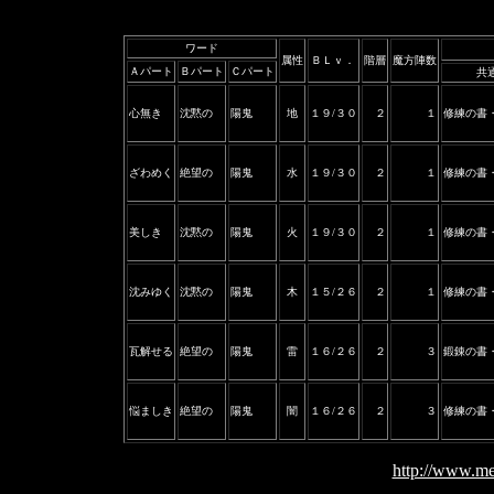
ワード
属性
ＢＬｖ．
階層
魔方陣数
Ａパート
Ｂパート
Ｃパート
共
心無き
沈黙の
陽鬼
地
１９/３０
２
１
修練の書
ざわめく
絶望の
陽鬼
水
１９/３０
２
１
修練の書
美しき
沈黙の
陽鬼
火
１９/３０
２
１
修練の書
沈みゆく
沈黙の
陽鬼
木
１５/２６
２
１
修練の書
瓦解せる
絶望の
陽鬼
雷
１６/２６
２
３
鍛錬の書
悩ましき
絶望の
陽鬼
闇
１６/２６
２
３
修練の書
http://www.me