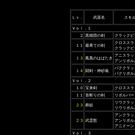
Ｌｖ．
武器名
スキ
Ｖｏｌ．１
２
黒猫団の剣
クラックビ
クロススラ
１１
最果ての剣
クラックビ
アニスラッ
１３
鳳凰のはばたき
アンリボル
バククラッ
１４
闘剣・神砂嵐
バクリボル
Ｖｏｌ．２
１０
宝来剣
クロススラ
１１
首斬りの剣
リボルバー
リウクラッ
２３
葬奴
リウリボル
アンクラッ
２３
武霊怒
アンリボル
アニドーン
Ｖｏｌ．３