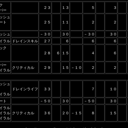
ク
２３
１３
５
３
バー
ッシュ
ート
２５
１１
２
２
ッシュ
－３０
３０
－３０
３０
イラル
ドレインスキル
２７
６
６
６
ック
２８
６
１５
４
６
バー
クリティカル
２９
１５
－１０
２
２
イラル
ッシュ
ドレインライフ
３３
７
１０
イラル
ート
－５０
３０
－５０
３０
イラル
イラル
クリティカル
３６
２０
－１５
８
１５
イラル