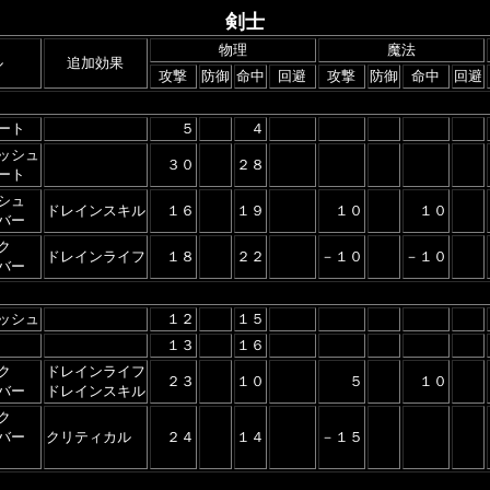
剣士
物理
魔法
ル
追加効果
攻撃
防御
命中
回避
攻撃
防御
命中
回避
ート
５
４
ッシュ
３０
２８
ート
シュ
ドレインスキル
１６
１９
１０
１０
バー
ク
ドレインライフ
１８
２２
－１０
－１０
バー
ッシュ
１２
１５
１３
１６
ク
ドレインライフ
２３
１０
５
１０
バー
ドレインスキル
ク
バー
クリティカル
２４
１４
－１５