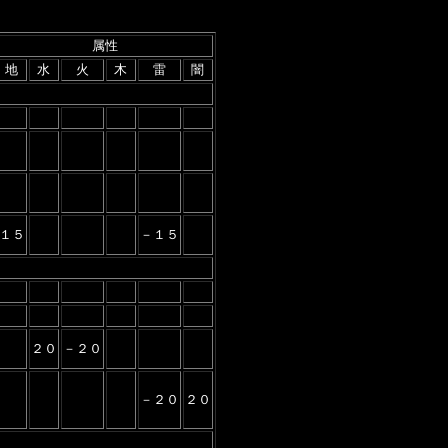
属性
地
水
火
木
雷
闇
１５
－１５
２０
－２０
－２０
２０