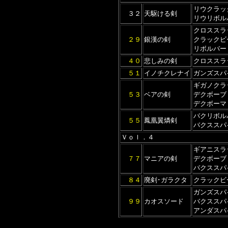
リウクラッ
３２
天駆ける剣
リウリボル
クロススラ
２９
銀漢の剣
クラックビ
リボルバー
４０
悲しみの剣
クロススラ
５１
イノチクレナイ
ガンズスパ
ギガノクラ
５３
ベアの剣
デクボーブ
デクボーマ
バクリボル
５５
鳳凰翼燐剣
バクススパ
Ｖｏｌ．４
ギアニスラ
７７
マニアの剣
デクボーブ
バクススパ
８４
廃剣･ガラクタ
クラックビ
ガンズスパ
９９
カオスソード
バクススパ
アンダスパ