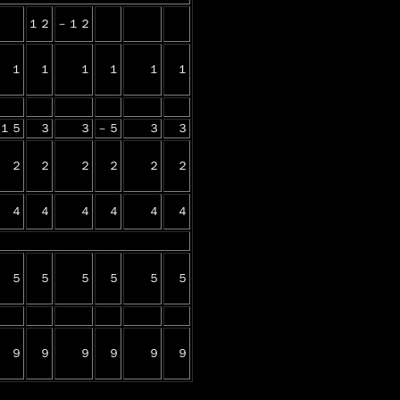
１２
－１２
１
１
１
１
１
１
１５
３
３
－５
３
３
２
２
２
２
２
２
４
４
４
４
４
４
５
５
５
５
５
５
９
９
９
９
９
９