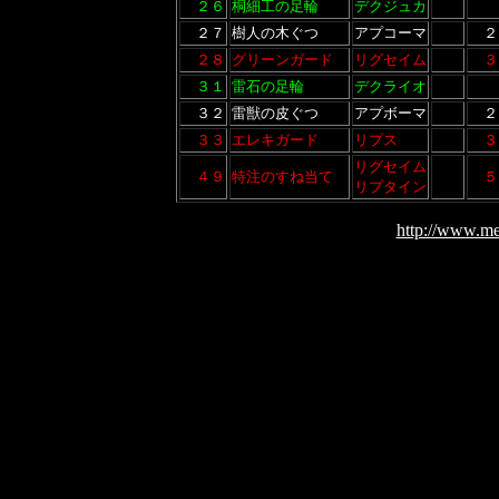
２６
桐細工の足輪
デクジュカ
２７
樹人の木ぐつ
アプコーマ
２
２８
グリーンガード
リグセイム
３
３１
雷石の足輪
デクライオ
３２
雷獣の皮ぐつ
アプボーマ
２
３３
エレキガード
リプス
３
リグセイム
４９
特注のすね当て
５
リプタイン
http://www.me