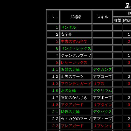
足
Ｌｖ．
武器名
スキル
攻撃
防御
１
サンダル
２
安全靴
１
３
中古のすね当て
２
６
リング・レッグス
７
ジャングルブーツ
１
８
レザーレッグス
３
１１
陶器の足輪
デクガンズ
１２
山男のブーツ
アプコーブ
２
１３
マウンテンガード
リプス
３
１６
氷の足輪
デクリウム
１７
雪豹のかんじき
アプボープ
２
１８
アクアガード
リプタイン
３
２１
鋳鉄の足輪
デクバクス
２２
火トカゲのブーツ
アプトーブ
２
２３
フレアガード
リプシンキ
３