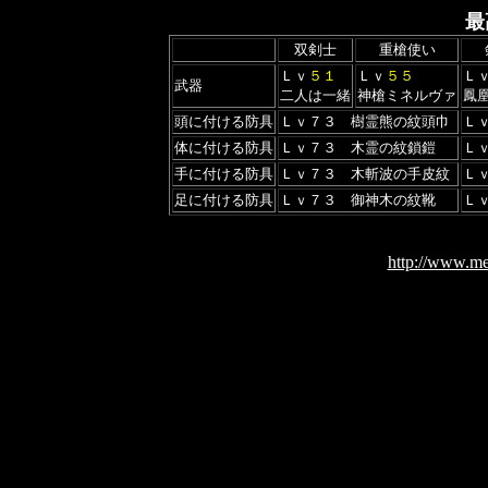
最
双剣士
重槍使い
Ｌｖ
５１
Ｌｖ
５５
Ｌ
武器
二人は一緒
神槍ミネルヴァ
鳳
頭に付ける防具
Ｌｖ７３ 樹霊熊の紋頭巾
Ｌ
体に付ける防具
Ｌｖ７３ 木霊の紋鎖鎧
Ｌ
手に付ける防具
Ｌｖ７３ 木斬波の手皮紋
Ｌ
足に付ける防具
Ｌｖ７３ 御神木の紋靴
Ｌ
http://www.me