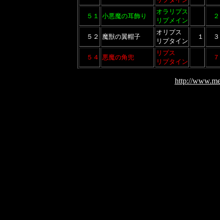
オラリプス
５１
小悪魔の耳飾り
２
リプメイン
オリプス
５２
魔獣の翼帽子
１
３
リプタイン
リプス
５４
悪魔の角兜
７
リプタイン
http://www.me