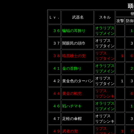
頭
Ｌｖ．
武器名
スキル
攻撃
防御
オラリプス
３６
蝙蝠の耳飾り
１
リプメイン
オリプス
３７
闇眼民の頭巾
３
リプタイン
リプス
３８
暗黒槍士の兜
１
６
リプタイン
オラリプス
４１
金の首飾り
２
リプメイン
オリプス
４２
黄金色のターバン
１
３
リプタイン
リプス
４４
黄金の戦兜
６
リプシンキ
オラリプス
４６
戦ハチマキ
１
リプメイン
オリプス
４７
足軽の傘帽
３
リプシンキ
リプス
４９
武者の兜
１
７
リプタイン