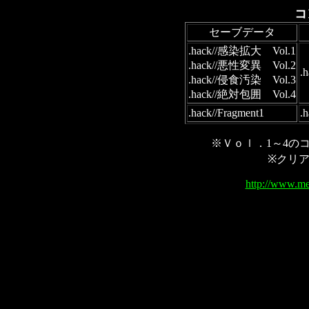
コ
セーブデータ
.hack//感染拡大 Vol.1
.hack//悪性変異 Vol.2
.
.hack//侵食汚染 Vol.3
.hack//絶対包囲 Vol.4
.hack//Fragment1
※Ｖｏｌ．1～4の
※クリ
http://www.me