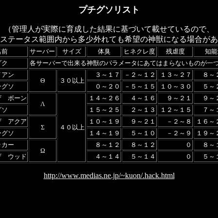
プチグソリスト
（管理人が実際に育成した結果に基づいて載せているので、
ステータス範囲内から多少外れても希望の神獣になる場合があ
名前
サーバー
サイズ
体臭
ヒネクレ度
残虐度
知能
ゾク
各サーバーで出来る神獣のパラメータにあてはまらないものが一
イアン
３～１７
－２～１２
１３～２７
８～
Θ
３０以上
ングソ
０～２０
－５～１５
１０～３０
５～
ザ ボーン
１４～２６
４～１６
９～２１
９～
Λ
グソ
１５～２５
２～１３
１２～１５
７～
ザ アクア
１０～１９
９～２１
－２～８
１６～
Σ
４０以上
ーグソ
１４～１９
５～１０
－２～９
１９～
ッカー
８～１２
８～１２
０
８～
Ω
ザ ウッド
４～１４
５～１４
０
５～
http://www.medias.ne.jp/~kuon/.hack.html