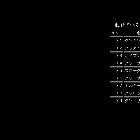
載せている
Ｎｏ．
０１
クソキ
０２
クソア
０３
ポイズ
０４
クソ 
０５
スネー
０６
クソ 
０７
ミルキ
０８
クソロ
０９
クソ 