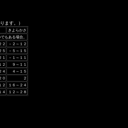
ります。）
きよらかさ
つでもある場合。
２２
－２～１２
２５
－５～１５
２１
－１～１１
１２
９～１１
２４
４～１５
２０
２
１２
１６～２４
１４
１２～２８