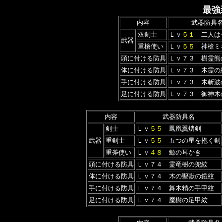
最強
内容
武器防具
双剣士
Ｌｖ
５１
二人は
武器
重槍使い
Ｌｖ
５５
神槍ミ
頭に付ける防具
Ｌｖ７３ 樹霊熊
体に付ける防具
Ｌｖ７３ 木霊の
手に付ける防具
Ｌｖ７３ 木斬波
足に付ける防具
Ｌｖ７３ 御神木
内容
武器防具名
剣士
Ｌｖ
５５
鳳凰翼燐剣
武器
重剣士
Ｌｖ
５５
五つの星を抱く剣
重斧使い
Ｌｖ
４８
鯨の耳かき
頭に付ける防具
Ｌｖ７４ 霊竜樹の兜紋
体に付ける防具
Ｌｖ７４ 木の聖獣の鎧紋
手に付ける防具
Ｌｖ７４ 舞木精の手甲紋
足に付ける防具
Ｌｖ７４ 魔樹の足甲紋