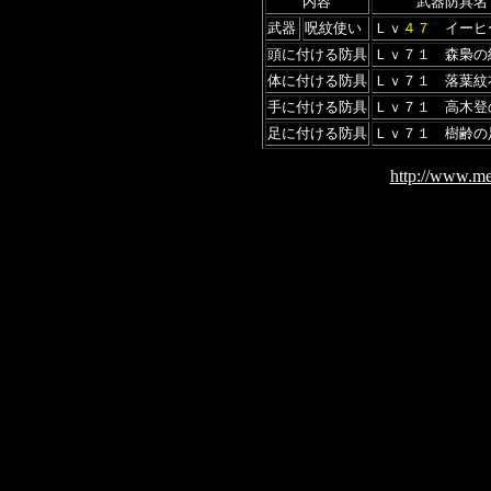
内容
武器防具名
武器
呪紋使い
Ｌｖ
４７
イーヒ
頭に付ける防具
Ｌｖ７１ 森梟の
体に付ける防具
Ｌｖ７１ 落葉紋
手に付ける防具
Ｌｖ７１ 高木登
足に付ける防具
Ｌｖ７１ 樹齢の
http://www.me