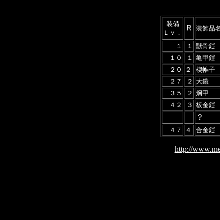
装備
Ｒ
装飾品
Ｌｖ．
１
１
獣骨鎧
１０
１
亀甲鎧
２０
２
楔帷子
２７
２
大鎧
３５
２
炯甲
４２
３
板金鎧
？
４７
４
合金鎧
http://www.me