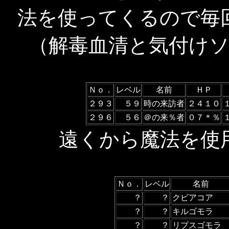
法を使ってくるので毎
（解毒血清と気付け
Ｎｏ．
レベル
名前
ＨＰ
２９３
５９
時の来訪者
２４１０
２９６
５６
＠の来％者
０７＊％
遠くから魔法を使
Ｎｏ．
レベル
名前
？
？
クビアコア
？
？
キルゴモラ
？
？
リプスゴモラ