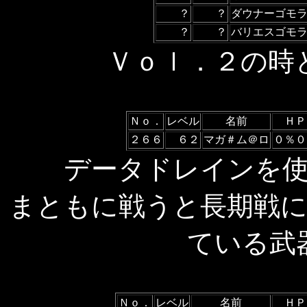
？
？
ダウナーゴモ
？
？
バリエスゴモ
Ｖｏｌ．２の時
Ｎｏ．
レベル
名前
ＨＰ
２６６
６２
マガ＃ム＠ロ
０％０
データドレインを
まともに戦うと長期戦
ている武
Ｎｏ．
レベル
名前
ＨＰ