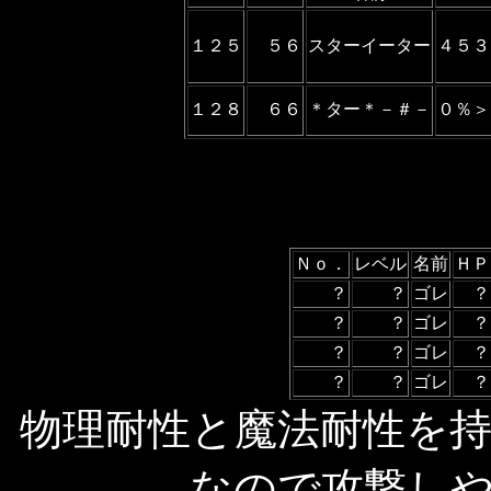
１２５
５６
スターイーター
４５３
１２８
６６
＊ター＊－＃－
０％＞
Ｎｏ．
レベル
名前
ＨＰ
？
？
ゴレ
？
？
？
ゴレ
？
？
？
ゴレ
？
？
？
ゴレ
？
物理耐性と魔法耐性を
なので攻撃し