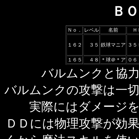
ＢＯ
Ｎｏ．
レベル
名前
Ｈ
１６２
３５
鉄球マニア
３５
１６５
４８
＊球＠＊ア
０６
バルムンクと協
バルムンクの攻撃は一
実際にはダメージ
ＤＤには物理攻撃が効