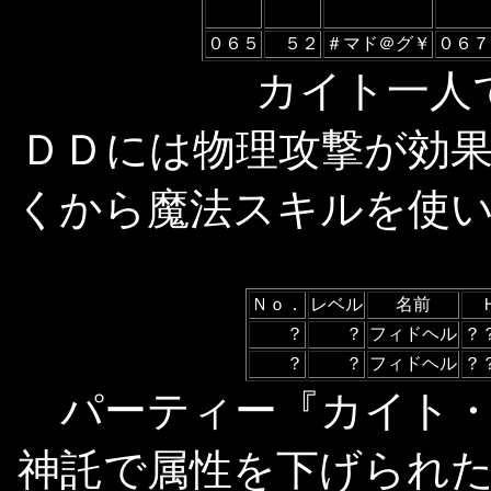
０６５
５２
＃マド＠グ￥
０６７
カイト一人
ＤＤには物理攻撃が効
くから魔法スキルを使
Ｎｏ．
レベル
名前
？
？
フィドヘル
？
？
？
フィドヘル
？
パーティー『カイト
神託で属性を下げられ