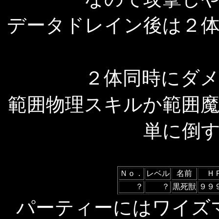
データドレイン後は２
２体同時にダ
範囲物理スキルか範囲
単に倒
Ｎｏ．
レベル
名前
Ｈ
？
？
黒死獣
９９
パーティーにはワイズ