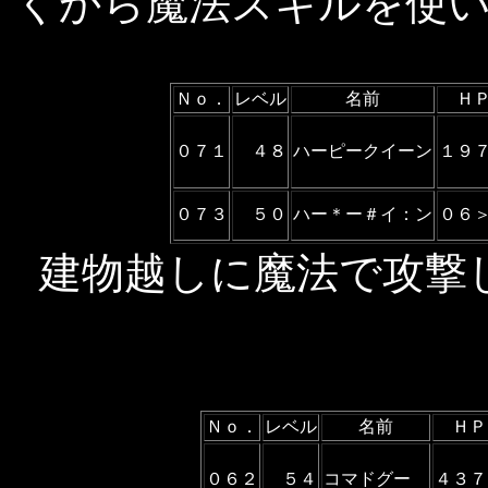
くから魔法スキルを使
Ｎｏ．
レベル
名前
Ｈ
０７１
４８
ハーピークイーン
１９
０７３
５０
ハー＊ー＃イ：ン
０６
建物越しに魔法で攻撃
Ｎｏ．
レベル
名前
ＨＰ
０６２
５４
コマドグー
４３７