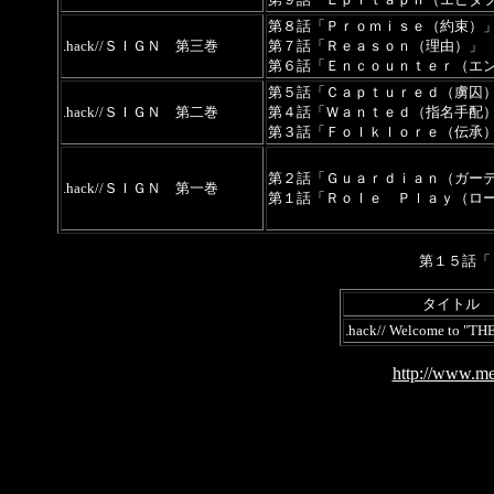
第８話「Ｐｒｏｍｉｓｅ（約束）
.hack//ＳＩＧＮ 第三巻
第７話「Ｒｅａｓｏｎ（理由）」
第６話「Ｅｎｃｏｕｎｔｅｒ（エ
第５話「Ｃａｐｔｕｒｅｄ（虜囚
.hack//ＳＩＧＮ 第二巻
第４話「Ｗａｎｔｅｄ（指名手配
第３話「Ｆｏｌｋｌｏｒｅ（伝承
第２話「Ｇｕａｒｄｉａｎ（ガー
.hack//ＳＩＧＮ 第一巻
第１話「Ｒｏｌｅ Ｐｌａｙ（ロ
第１５話「
タイトル
.hack// Welcome to "T
http://www.me