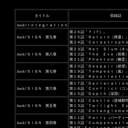
タイトル
収録話
.hack//Ｉｎｔｅｇｒａｔｉｏｎ
第２６話「？（？）」
.hack//ＳＩＧＮ 第九巻
第２５話「
Ｒｅｔｕｒｎ（帰還）
第２４話「
Ｃａｔａｓｔｒｏｐｈ
第２３話「
Ｎｅｔ Ｓｌｕｍ（ネ
.hack//ＳＩＧＮ 第八巻
第２２話「
Ｔｈｅ Ｅｖｅ（前夜
第２１話「
Ｐｈａｎｔｏｍ（幽霊
第２０話「
Ｄｅｓｐａｉｒ（絶望
.hack//ＳＩＧＮ 第七巻
第１９話「
Ｔｅｍｐｅｓｔ（嵐）
第１８話「
Ｒｅｃｏｌｌｅｃｔｉ
第１７話「
Ｄｅｃｌａｒａｔｉｏ
.hack//ＳＩＧＮ 第六巻
第１６話「
Ｃｏｎｆｌｉｃｔ（コ
第１５話「
Ｄｅｐｔｈ（深淵）
」
第１４話「Ｃａｓｔｌｅ（逆城都
.hack//ＳＩＧＮ 第五巻
第１３話「Ｔｗｉｌｉｇｈｔ Ｅ
第１２話「Ｅｎｔａｎｇｌｅｍｅ
第１１話「Ｐａｒｔｙ（パーティ
.hack//ＳＩＧＮ 第四巻
第１０話「Ｃｏｍｐｅｎｓａｔｉ
第９話「Ｅｐｉｔａｐｈ（エピタ