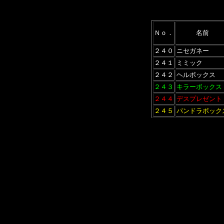
Ｎｏ．
名前
２４０
ニセガネー
２４１
ミミック
２４２
ヘルボックス
２４３
キラーボックス
２４４
デスプレゼント
２４５
パンドラボック