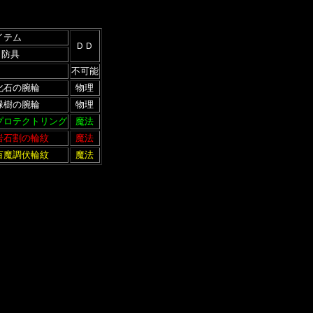
イテム
ＤＤ
・防具
不可能
化石の腕輪
物理
緑樹の腕輪
物理
プロテクトリング
魔法
岩石割の輪紋
魔法
百魔調伏輪紋
魔法