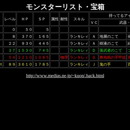
モンスターリスト・宝箱
持ってるア
レベル
ＨＰ
ＳＰ
属性
耐性
スキル
ＶＣ
武器
０
５０
５
８
３７０
１６５
ランキレィ
Ａ
地層のこて
２２
９３０
４４５
ランキレィ
Ａ
樹液のこて
３７
１５３０
７４５
ランキレィ
Ｄ
落武者のこて
５４
２２１０
１０８５
物理
ランキレィ
Ｇ
舞地精の手甲紋
ス
８９
３６１０
１７８５
ランキレィ
Ｊ
鬼の手
http://www.medias.ne.jp/~kuon/.hack.html