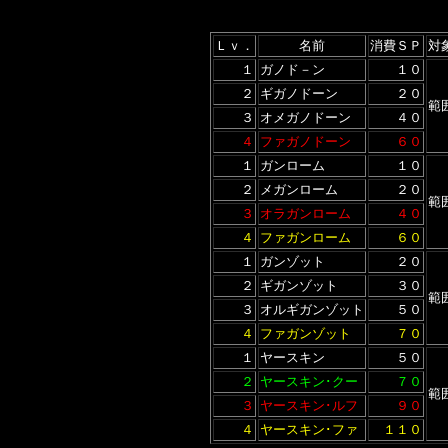
Ｌｖ．
名前
消費ＳＰ
対
１
ガノド－ン
１０
２
ギガノドーン
２０
範
３
オメガノドーン
４０
４
ファガノドーン
６０
１
ガンローム
１０
２
メガンローム
２０
範
３
オラガンローム
４０
４
ファガンローム
６０
１
ガンゾット
２０
２
ギガンゾット
３０
範
３
オルギガンゾット
５０
４
ファガンゾット
７０
１
ヤースキン
５０
２
ヤースキン･クー
７０
範
３
ヤースキン･ルフ
９０
４
ヤースキン･ファ
１１０