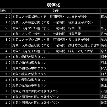
弱体化
消費ＳＰ
効果
２０
対象１人を毒状態にする 時間経過と共にＨＰが減少
死の
２０
対象１人を減速状態にする 一定時間、移動速度がダウン
２０
対象１人をマヒ状態にする 一定時間、行動不能
吊り
３０
対象１人を眠り状態にする 一定時間、行動不能
月の
３０
対象１人を呪い状態にする 時間経過と共にＳＰが減少
魔の
３０
対象１人を混乱状態にする 一定時間、敵味方の区別せず攻撃
愚者
４０
対象１人を魅了状態にする 一定時間、味方に対して攻撃
恋人
１５
対象の物理攻撃力ダウン
闘士
１５
対象の物理防御力ダウン
騎士
１５
対象の物理命中率ダウン
狩人
１５
対象の魔法攻撃力ダウン
仙人
１５
対象の魔法防御力ダウン
魔獣
１５
対象の魔法命中率ダウン
術士
１０
対象と周囲の仲間の地属性ダウン
石頭
１０
対象と周囲の仲間の水属性ダウン
流霧
１０
対象と周囲の仲間の火属性ダウン
爆素