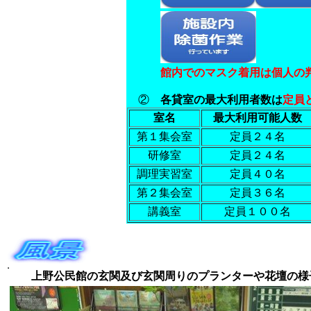
館内でのマスク着用は個人の
②
各貸室の最大利用者数は
定員
室名
最大利用可能人数
第１集会室
定員２４名
研修室
定員２４名
調理実習室
定員４０名
第２集会室
定員３６名
講義室
定員１００名
上野公民館の玄関及び玄関周りのプランターや花壇の様