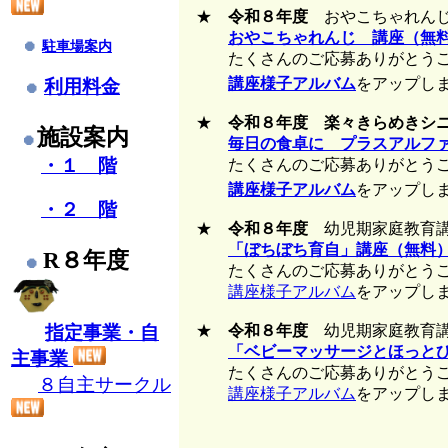
★
令和８年度
おやこちゃれんじ
おやこちゃれんじ 講座（無
駐車場案内
たくさんのご応募ありがとうご
講座様子アルバム
をアップし
利用料金
★
令和８年度
楽々きらめきシ
施設案内
毎日の食卓に プラスアルフ
・１ 階
たくさんのご応募ありがとうご
講座様子アルバム
をアップし
・２ 階
★
令和８年度
幼児期家庭教育
「ぼちぼち育自」講座（無料
R８年度
たくさんのご応募ありがとうご
講座様子アルバム
をアップし
指定事業・自
★
令和８年度
幼児期家庭教育
「ベビーマッサージとほっと
主事業
たくさんのご応募ありがとうご
８自主サークル
講座様子アルバム
をアップし