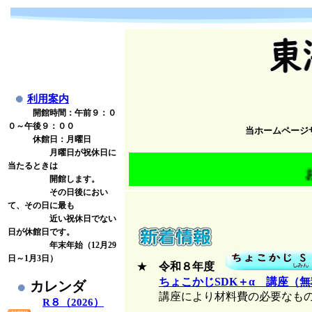
利用案内
開館時間：午前９：０
０～午後９：００
当ホームページ
休館日：月曜日
月曜日が祝休日に
当たるときは
おやこちゃ
開館します。
その日後におい
て、その日に最も
近い祝休日でない
日が休館日です。
年末年始（12月29
日～1月3日）
★
令和８年度
ちょこかじSDK＋α 講座（
カレンダ
講座により材料費の必要なものが
R８（2026）