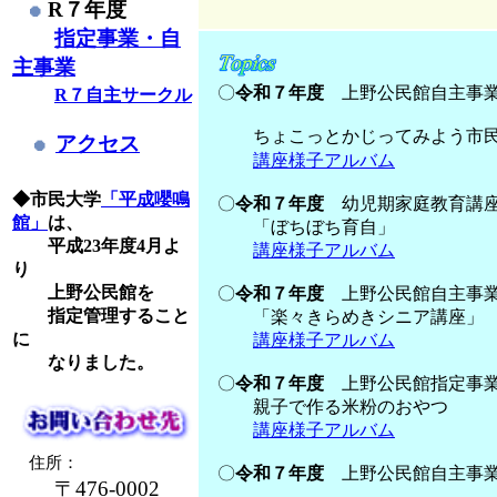
R７年度
指定事業・自
主事業
〇
令和７年度
上野公民館自主事
R７自主サークル
ちょこっとかじってみよう市民
アクセス
講座様子アルバム
◆市民大学
「平成嚶鳴
〇
令和７年度
幼児期家庭教育講
館」
は、
「ぼちぼち育自」
平成23年度4月よ
講座様子アルバム
り
上野公民館を
〇
令和７年度
上野公民館自主事業
指定管理すること
「楽々きらめきシニア講座」
に
講座様子アルバム
なりました。
〇
令和７年度
上野公民館指定事業
親子で作る米粉のおやつ
講座様子アルバム
住所：
〇
令和７年度
上野公民館自主事
〒476-0002