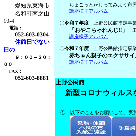
ちょこっとかじってみよう市民
愛知県東海市
講座様子アルバム
名和町南之山
10-4
〇
令和７年度
上野公民館指定事
電話：
「おやこちゃれんじ!!」
工
052-603-0304
講座様子アルバム
休館日でない
〇
令和７年度
上野公民館指定事業
日の
赤ちゃん親子のエクササイ
９：００～２０：
講座様子アルバム
００
FAX：
052-603-8881
上野公民館
新型コロナウィルス
①
以下のことをお願いして、実