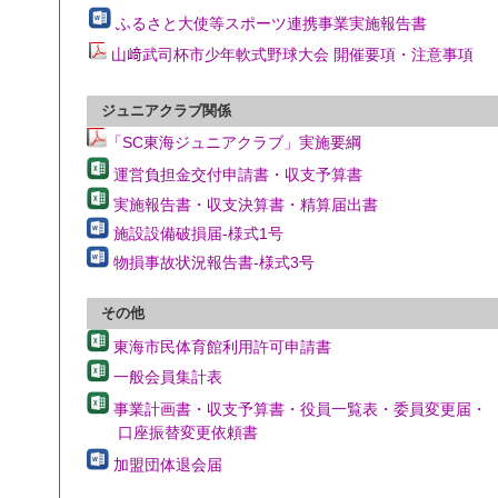
ふるさと大使等スポーツ連携事業実施報告書
山﨑武司杯市少年軟式野球大会 開催要項・注意事項
ジュニアクラブ関係
「SC東海ジュニアクラブ」実施要綱
運営負担金交付申請書・収支予算書
実施報告書・収支決算書・精算届出書
施設設備破損届-様式1号
物損事故状況報告書-様式3号
その他
東海市民体育館利用許可申請書
一般会員集計表
事業計画書・収支予算書・役員一覧表・委員変更届・
口座振替変更依頼書
加盟団体退会届