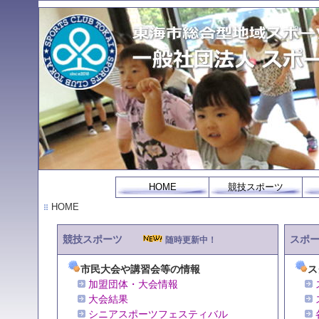
HOME
競技スポーツ
HOME
競技スポーツ
スポ
随時更新中！
市民大会や講習会等の情報
ス
加盟団体・大会情報
大会結果
シニアスポーツフェスティバル