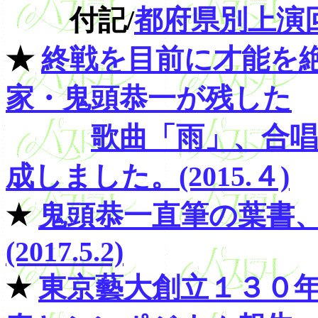
付記/
都府県別上演
★
終戦を目前に才能を
家・鬼頭恭一が残した
歌曲「雨」、合
成しました。(2015.４)
★
鬼頭恭一直筆の葉書
(2017.5.2)
★
東京藝大創立１３０年