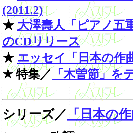
(2011.2)
★
大澤壽人「ピアノ五
のCDリリース
★
エッセイ「日本の作
★ 特集／
「木曽節」を
シリーズ／
「日本の作