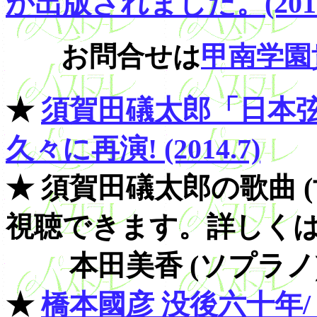
が出版されました。(2017.
お問合せは
甲南学園
★
須賀田礒太郎「日本弦楽四
久々に再演! (2014.7)
★ 須賀田礒太郎の歌曲 (
視聴できます。詳しく
本田美香 (ソプラノ)
★
橋本國彦 没後六十年/ 