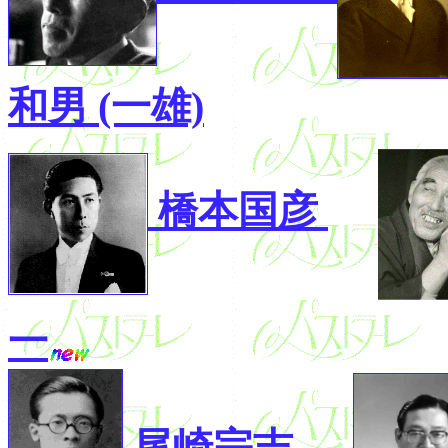
和男 (一雄)
橋本国彦
一
尾崎宗吉