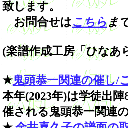
致します。
お問合せは
こちら
ま
(楽譜作成工房「ひなあ
★
鬼頭恭一関連の催し/ご案内 
本年(2023年)は学徒
催される鬼頭恭一関連
★
金井喜久子の譜面の