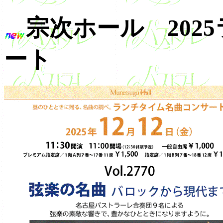
宗次ホール 202
ート