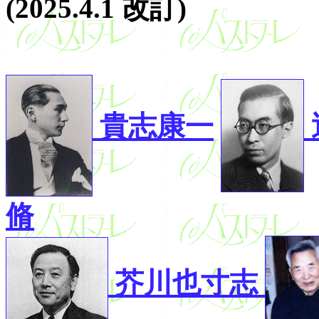
(2025.4.1 改訂)
貴志康一
脩
芥川也寸志